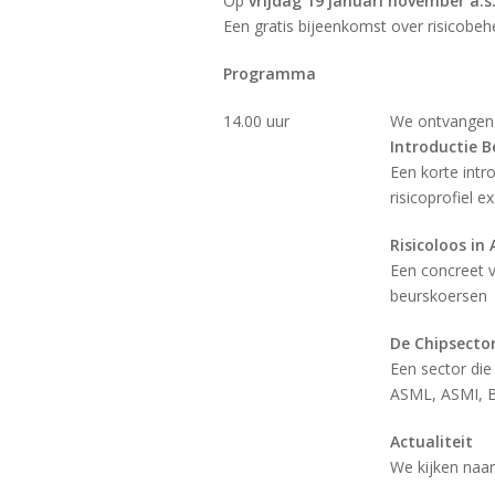
Op
vrijdag 19 januari november a.s
Een gratis bijeenkomst over risicobeh
Programma
14.00 uur
We ontvangen 
Introductie 
Een korte int
risicoprofiel e
Risicoloos in
Een concreet v
beurskoersen
De Chipsecto
Een sector die
ASML, ASMI, B
Actualiteit
We kijken naa