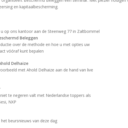
.
organiseert Beschermd Beleggen een seminar. Met plezier nodigen w
eersing en kapitaalbescherming.
u op ons kantoor aan de Steenweg 77 in Zaltbommel
Beschermd Beleggen
roductie over de methode en hoe u met opties uw
xact vóóraf kunt bepalen
 Ahold Delhaize
oorbeeld met Ahold Delhaize aan de hand van live
r
 niet te negeren valt met Nederlandse toppers als
esi, NXP
r het beursnieuws van deze dag