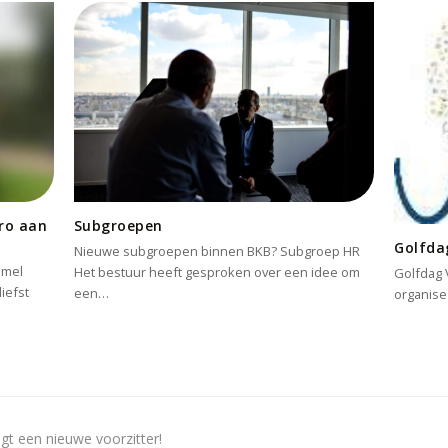
ro aan
Subgroepen
Golfdag
Nieuwe subgroepen binnen BKB? Subgroep HR
mmel
Het bestuur heeft gesproken over een idee om
Golfdag 
iefst
een…
organise
gt een nieuwe voorzitter!