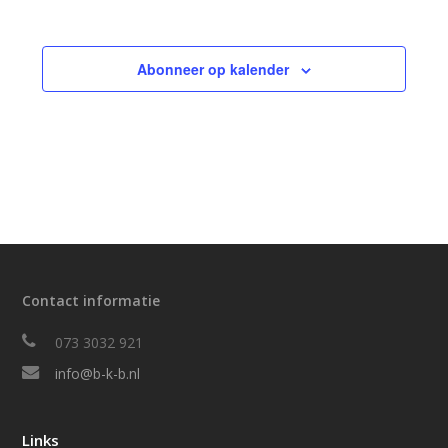
Abonneer op kalender
Contact informatie
073 3032 921
info@b-k-b.nl
Links