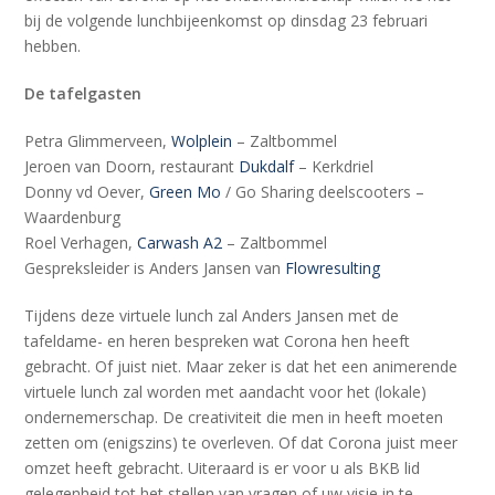
bij de volgende lunchbijeenkomst op dinsdag 23 februari
hebben.
De tafelgasten
Petra Glimmerveen,
Wolplein
– Zaltbommel
Jeroen van Doorn, restaurant
Dukdalf
– Kerkdriel
Donny vd Oever,
Green Mo
/ Go Sharing deelscooters –
Waardenburg
Roel Verhagen,
Carwash A2
– Zaltbommel
Gespreksleider is Anders Jansen van
Flowresulting
Tijdens deze virtuele lunch zal Anders Jansen met de
tafeldame- en heren bespreken wat Corona hen heeft
gebracht. Of juist niet. Maar zeker is dat het een animerende
virtuele lunch zal worden met aandacht voor het (lokale)
ondernemerschap. De creativiteit die men in heeft moeten
zetten om (enigszins) te overleven. Of dat Corona juist meer
omzet heeft gebracht. Uiteraard is er voor u als BKB lid
gelegenheid tot het stellen van vragen of uw visie in te