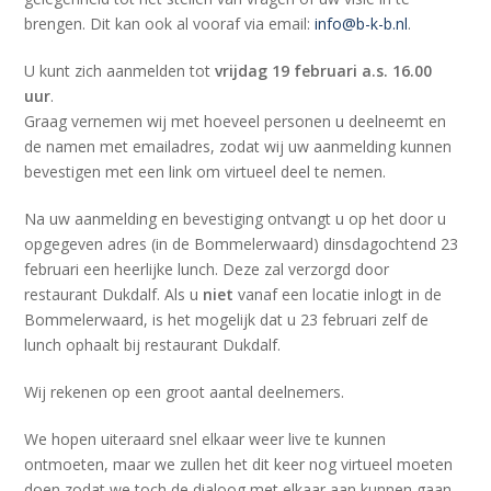
brengen. Dit kan ook al vooraf via email:
info@b-k-b.nl
.
U kunt zich aanmelden tot
vrijdag 19 februari a.s. 16.00
uur
.
Graag vernemen wij met hoeveel personen u deelneemt en
de namen met emailadres, zodat wij uw aanmelding kunnen
bevestigen met een link om virtueel deel te nemen.
Na uw aanmelding en bevestiging ontvangt u op het door u
opgegeven adres (in de Bommelerwaard) dinsdagochtend 23
februari een heerlijke lunch. Deze zal verzorgd door
restaurant Dukdalf. Als u
niet
vanaf een locatie inlogt in de
Bommelerwaard, is het mogelijk dat u 23 februari zelf de
lunch ophaalt bij restaurant Dukdalf.
Wij rekenen op een groot aantal deelnemers.
We hopen uiteraard snel elkaar weer live te kunnen
ontmoeten, maar we zullen het dit keer nog virtueel moeten
doen zodat we toch de dialoog met elkaar aan kunnen gaan.