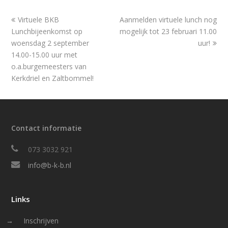
previous
next
Virtuele BKB
Aanmelden virtuele lunch nog
post:
post:
Lunchbijeenkomst op
mogelijk tot 23 februari 11.00
woensdag 2 september
uur!
14.00-15.00 uur met
o.a.burgemeesters van
Kerkdriel en Zaltbommel!
Contact informatie
073 3032 921
info@b-k-b.nl
Links
Inschrijven