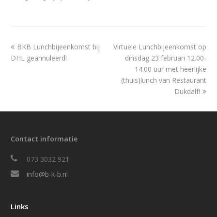
previous
next
BKB Lunchbijeenkomst bij
Virtuele Lunchbijeenkomst op
post:
post:
DHL geannuleerd!
dinsdag 23 februari 12.00-
14.00 uur met heerlijke
(thuis)lunch van Restaurant
Dukdalf!
Contact informatie
073 3032 921
info@b-k-b.nl
Links