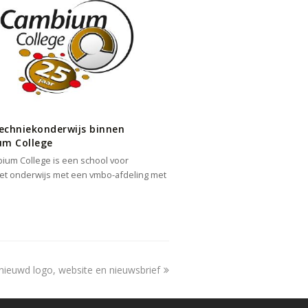
techniekonderwijs binnen
m College
ium College is een school voor
et onderwijs met een vmbo-afdeling met
…
xt
nieuwd logo, website en nieuwsbrief
st: