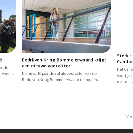
Sterk 
9
Bedrijven Kring Bommelerwaard krijgt
Cambiu
een nieuwe voorzitter!
er de
Het Camb
Na bijna 10 jaar de rol als voorzitter van de
erkevent…
voortgez
Bedrijven Kring Bommelerwaard te mogen…
o.a. de
ne
Ver
po