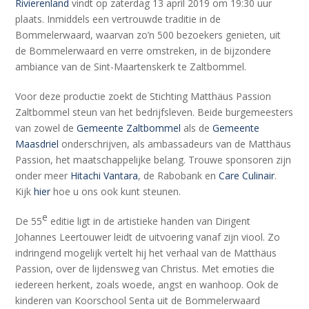
Rivierenland
vindt op zaterdag 13 april 2019 om 19:30 uur
plaats. Inmiddels een vertrouwde traditie in de
Bommelerwaard, waarvan zo’n 500 bezoekers genieten, uit
de Bommelerwaard en verre omstreken, in de bijzondere
ambiance van de Sint-Maartenskerk te Zaltbommel.
Voor deze productie zoekt de Stichting Matthäus Passion
Zaltbommel steun van het bedrijfsleven. Beide burgemeesters
van zowel de
Gemeente Zaltbommel
als de
Gemeente
Maasdriel
onderschrijven, als ambassadeurs van de Matthäus
Passion, het maatschappelijke belang. Trouwe sponsoren zijn
onder meer
Hitachi Vantara
, de Rabobank en
Care Culinair
.
Kijk
hier
hoe u ons ook kunt steunen.
e
De 55
editie ligt in de artistieke handen van Dirigent
Johannes Leertouwer leidt de uitvoering vanaf zijn viool. Zo
indringend mogelijk vertelt hij het verhaal van de Matthäus
Passion, over de lijdensweg van Christus. Met emoties die
iedereen herkent, zoals woede, angst en wanhoop. Ook de
kinderen van Koorschool Senta uit de Bommelerwaard