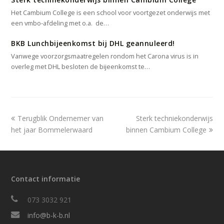
Het Cambium College is een school voor voortgezet onderwijs met
een vmbo-afdeling met o.a. de…
BKB Lunchbijeenkomst bij DHL geannuleerd!
Vanwege voorzorgsmaatregelen rondom het Carona virus is in
overleg met DHL besloten de bijeenkomst te…
previous
next
Terugblik Ondernemer van
Sterk techniekonderwijs
post:
post:
het jaar Bommelerwaard
binnen Cambium College
Contact informatie
073 3032 921
info@b-k-b.nl