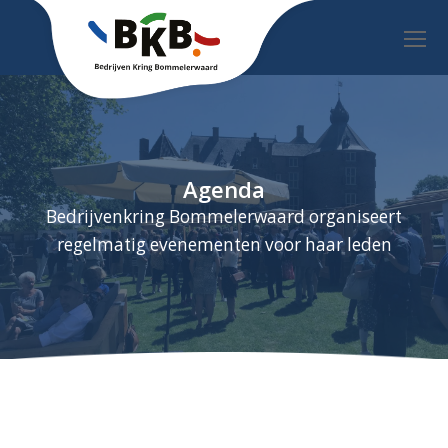
O
Mo
M
Agenda
Bedrijvenkring Bommelerwaard organiseert
regelmatig evenementen voor haar leden