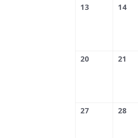
0
0
13
14
evenementen,
even
0
0
20
21
evenementen,
even
0
0
27
28
evenementen,
even