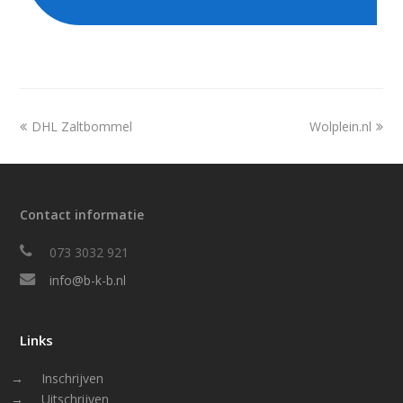
previous
next
DHL Zaltbommel
Wolplein.nl
post:
post:
Contact informatie
073 3032 921
info@b-k-b.nl
Links
Inschrijven
Uitschrijven