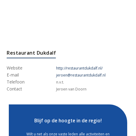
Restaurant Dukdalf
Website
http://restaurantdukdalf.nl/
E-mail
jeroen@restaurantdukdalf.nl
Telefoon
n.v.t.
Contact
Jeroen van Doorn
Blijf op de hoogte in de regio!
Wilt u net als onze vaste leden alle activiteiten en