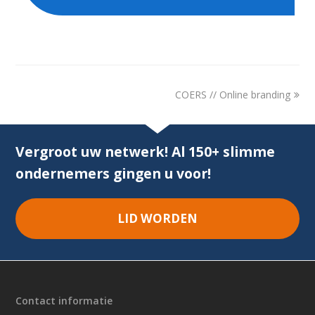
next
COERS // Online branding
post:
Vergroot uw netwerk! Al 150+ slimme
ondernemers gingen u voor!
LID WORDEN
Contact informatie