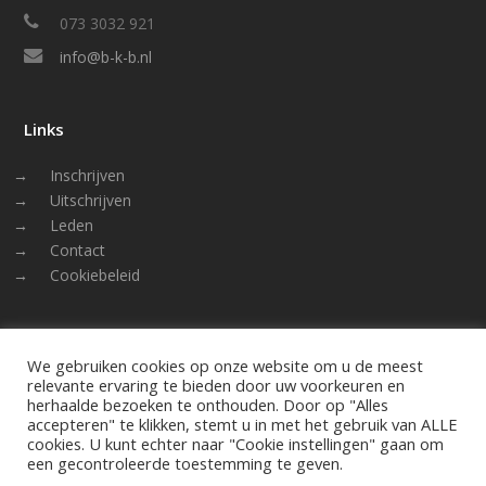
073 3032 921
info@b-k-b.nl
Links
Inschrijven
Uitschrijven
Leden
Contact
Cookiebeleid
Volg ons
We gebruiken cookies op onze website om u de meest
relevante ervaring te bieden door uw voorkeuren en
LinkedIn
herhaalde bezoeken te onthouden. Door op "Alles
accepteren" te klikken, stemt u in met het gebruik van ALLE
cookies. U kunt echter naar "Cookie instellingen" gaan om
een ​​gecontroleerde toestemming te geven.