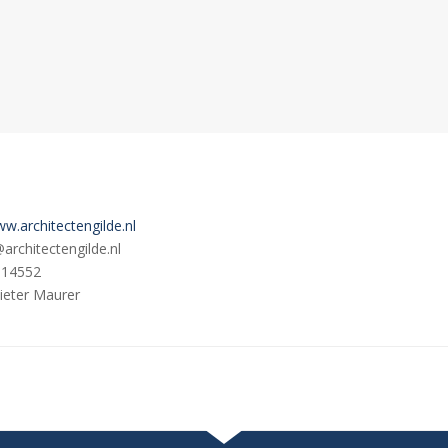
ww.architectengilde.nl
rchitectengilde.nl
114552
Pieter Maurer