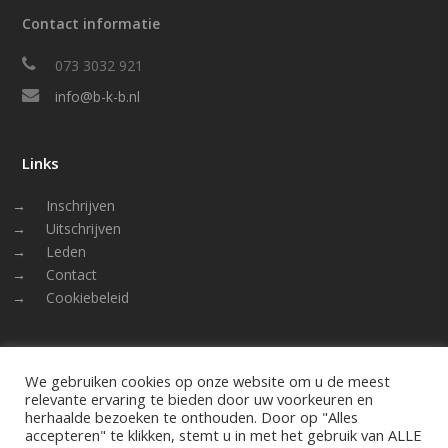
Contact informatie
073 3032 921
info@b-k-b.nl
Links
Inschrijven
Uitschrijven
Leden
Contact
Cookiebeleid
Volg ons
We gebruiken cookies op onze website om u de meest
relevante ervaring te bieden door uw voorkeuren en
LinkedIn
herhaalde bezoeken te onthouden. Door op "Alles
accepteren" te klikken, stemt u in met het gebruik van ALLE